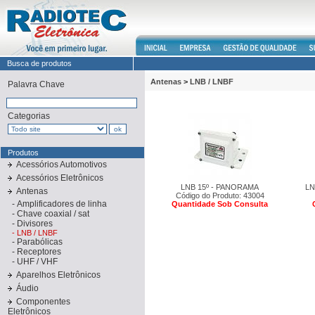
Busca de produtos
Antenas
>
LNB / LNBF
Palavra Chave
Categorias
Produtos
Acessórios Automotivos
Acessórios Eletrônicos
LNB 15º - PANORAMA
L
Antenas
Código do Produto: 43004
-
Amplificadores de linha
Quantidade Sob Consulta
-
Chave coaxial / sat
-
Divisores
-
LNB / LNBF
-
Parabólicas
-
Receptores
-
UHF / VHF
Aparelhos Eletrônicos
Áudio
Componentes
Eletrônicos