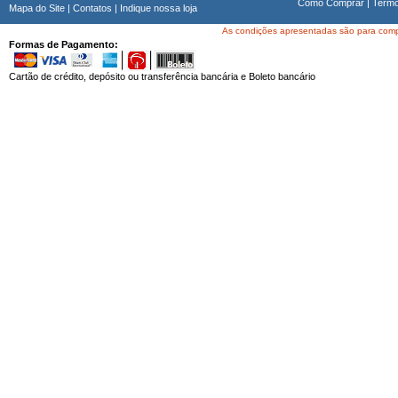
Como Comprar
|
Termo
Mapa do Site
|
Contatos
|
Indique nossa loja
As condições apresentadas são para compra
Formas de Pagamento:
Cartão de crédito, depósito ou transferência bancária e Boleto bancário