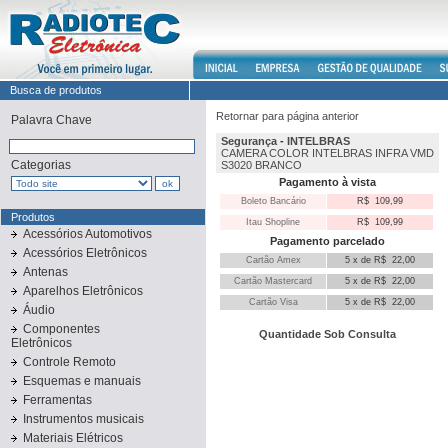
Busca de produtos
Retornar para página anterior
Palavra Chave
Segurança
-
INTELBRAS
CAMERA COLOR INTELBRAS INFRA VMD
Categorias
S3020 BRANCO
Pagamento à vista
Boleto Bancário
R$ 109,99
Produtos
Itau Shopline
R$ 109,99
Acessórios Automotivos
Pagamento parcelado
Acessórios Eletrônicos
Cartão Amex
5 x de R$ 22,00
Antenas
Cartão Mastercard
5 x de R$ 22,00
Aparelhos Eletrônicos
Cartão Visa
5 x de R$ 22,00
Áudio
Componentes
Quantidade Sob Consulta
Eletrônicos
Controle Remoto
Esquemas e manuais
Ferramentas
Instrumentos musicais
Materiais Elétricos