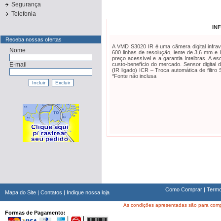
Segurança
Telefonia
IN
Receba nossas ofertas
A VMD S3020 IR é uma câmera digital infra
Nome
600 linhas de resolução, lente de 3,6 mm e IC
preço acessível e a garantia Intelbras. A es
E-mail
custo-benefício do mercado. Sensor digital d
(IR ligado) ICR – Troca automática de filtro
*Fonte não inclusa
Como Comprar
|
Termo
Mapa do Site
|
Contatos
|
Indique nossa loja
As condições apresentadas são para compra
Formas de Pagamento: