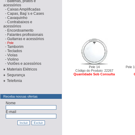
-
Baterias, pratos e
acessórios
-
Caixas Amplificadas
-
Capas, Bag´s e Cases
-
Cavaquinho
-
Contrabaixos e
acessórios
-
Encordoamento
-
Falantes profissionais
-
Guitarras e acessórios
-
Pele
-
Tamborim
-
Teclados
-
Violas
-
Violino
-
Violões e acessórios
Pele 14
Pele 
Materiais Elétricos
Código do Produto: 22267
Quantidade Sob Consulta
Segurança
Telefonia
Receba nossas ofertas
Nome
E-mail