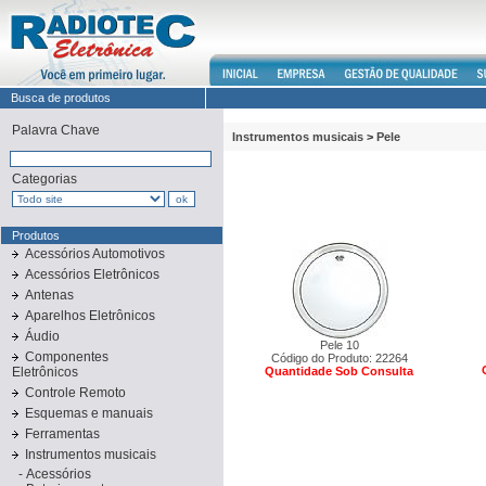
Busca de produtos
Palavra Chave
Instrumentos musicais
>
Pele
Categorias
Produtos
Acessórios Automotivos
Acessórios Eletrônicos
Antenas
Aparelhos Eletrônicos
Áudio
Pele 10
Componentes
Código do Produto: 22264
Eletrônicos
Quantidade Sob Consulta
Controle Remoto
Esquemas e manuais
Ferramentas
Instrumentos musicais
-
Acessórios