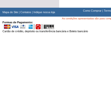
Como Comprar
|
Termo
Mapa do Site
|
Contatos
|
Indique nossa loja
As condições apresentadas são para compra
Formas de Pagamento:
Cartão de crédito, depósito ou transferência bancária e Boleto bancário