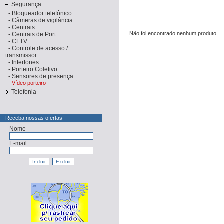
Segurança
-
Bloqueador telefônico
-
Câmeras de vigilância
-
Centrais
Não foi encontrado nenhum produto
-
Centrais de Port.
-
CFTV
-
Controle de acesso /
transmissor
-
Interfones
-
Porteiro Coletivo
-
Sensores de presença
-
Vídeo porteiro
Telefonia
Receba nossas ofertas
Nome
E-mail