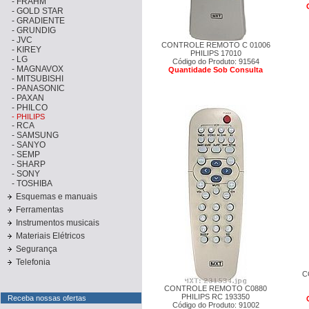
-
FRAHM
-
GOLD STAR
-
GRADIENTE
-
GRUNDIG
-
JVC
CONTROLE REMOTO C 01006
-
KIREY
PHILIPS 17010
-
LG
Código do Produto: 91564
-
MAGNAVOX
Quantidade Sob Consulta
-
MITSUBISHI
-
PANASONIC
-
PAXAN
-
PHILCO
-
PHILIPS
-
RCA
-
SAMSUNG
-
SANYO
-
SEMP
-
SHARP
-
SONY
-
TOSHIBA
Esquemas e manuais
Ferramentas
Instrumentos musicais
Materiais Elétricos
Segurança
Telefonia
C
CONTROLE REMOTO C0880
PHILIPS RC 193350
Receba nossas ofertas
Código do Produto: 91002