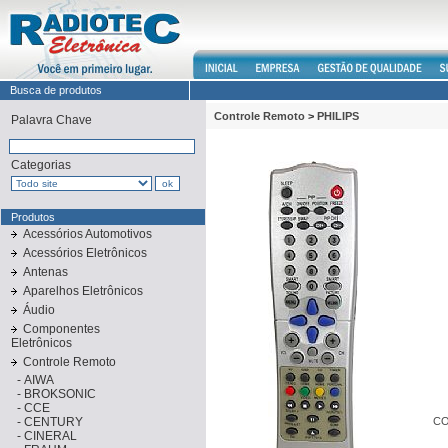
Busca de produtos
Controle Remoto
>
PHILIPS
Palavra Chave
Categorias
Produtos
Acessórios Automotivos
Acessórios Eletrônicos
Antenas
Aparelhos Eletrônicos
Áudio
Componentes
Eletrônicos
Controle Remoto
-
AIWA
-
BROKSONIC
-
CCE
-
CENTURY
CO
-
CINERAL