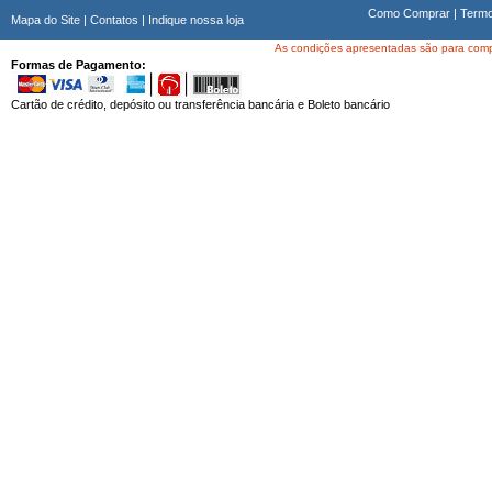
Como Comprar
|
Termo
Mapa do Site
|
Contatos
|
Indique nossa loja
As condições apresentadas são para compra
Formas de Pagamento:
Cartão de crédito, depósito ou transferência bancária e Boleto bancário