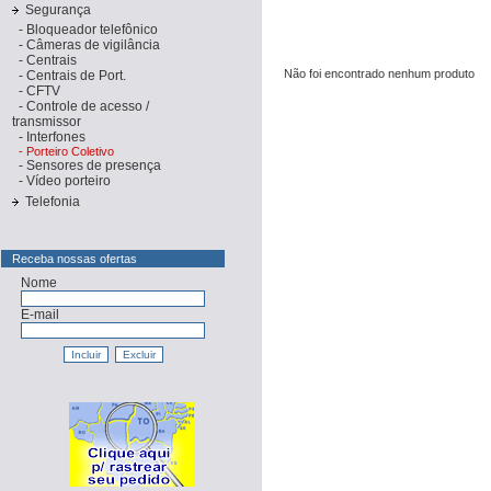
Segurança
-
Bloqueador telefônico
-
Câmeras de vigilância
-
Centrais
Não foi encontrado nenhum produto
-
Centrais de Port.
-
CFTV
-
Controle de acesso /
transmissor
-
Interfones
-
Porteiro Coletivo
-
Sensores de presença
-
Vídeo porteiro
Telefonia
Receba nossas ofertas
Nome
E-mail