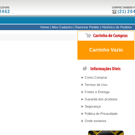
Home
|
Meu Cadastro
|
Rastrear Pedido
|
Histórico de Pedidos
Carrinho Vazio
Como Comprar
Termos de Uso
Fretes e Entrega
Garantia dos produtos
Segurança
Politica de Privacidade
Onde estamos