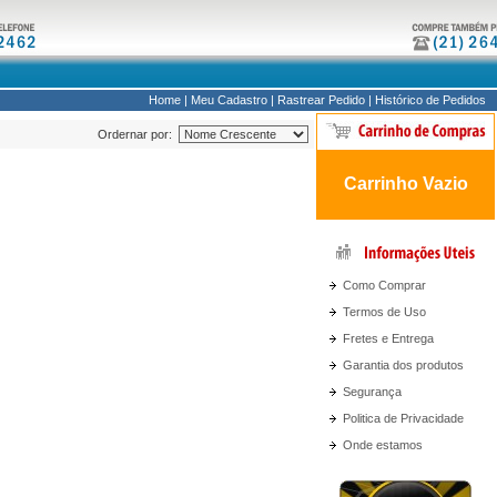
Home
|
Meu Cadastro
|
Rastrear Pedido
|
Histórico de Pedidos
Ordernar por:
Carrinho Vazio
Como Comprar
Termos de Uso
Fretes e Entrega
Garantia dos produtos
Segurança
Politica de Privacidade
Onde estamos