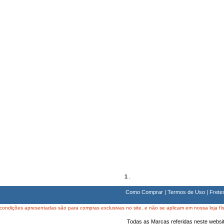
1
.
Como Comprar
|
Termos de Uso
|
Frete
condições apresentadas são para compras exclusivas no site, e não se aplicam em nossa loja fís
Todas as Marcas referidas neste websit