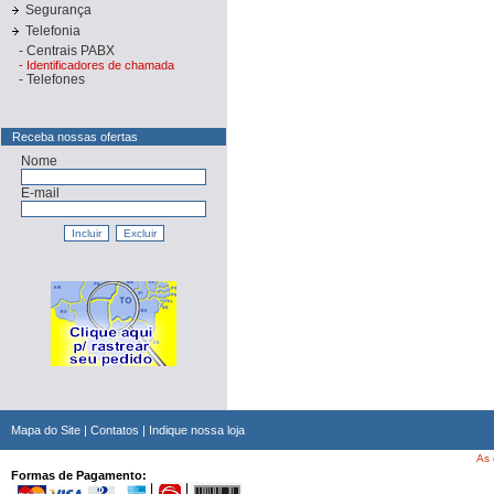
Segurança
Telefonia
-
Centrais PABX
-
Identificadores de chamada
-
Telefones
Receba nossas ofertas
Nome
E-mail
Mapa do Site
|
Contatos
|
Indique nossa loja
As 
Formas de Pagamento: