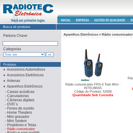
Busca de produtos
Aparelhos Eletrônicos
>
Rádio comunicador
Palavra Chave
Categorias
Produtos
Acessórios Automotivos
Acessórios Eletrônicos
Rád
Antenas
Rádio comunicador FRS-6 Twin 8Km -
Aparelhos Eletrônicos
INTELBRAS
-
Caixas acústicas
Código do Produto: 52008
Quantidade Sob Consulta
-
Calculadoras
-
Câmeras digitais
-
DVD´s
-
Fones de ouvido
-
Home Theaters
-
Mini gravador
-
Mini System
-
Projetores e Telas
-
Rádio comunicador
-
Rádio e som portátil