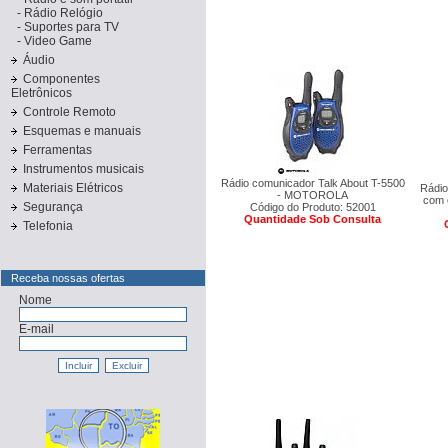
-
Rádio Relógio
-
Suportes para TV
-
Video Game
Áudio
Componentes
Eletrônicos
Controle Remoto
Esquemas e manuais
Ferramentas
Instrumentos musicais
Rádio comunicador Talk About T-5500
Materiais Elétricos
Rádio
- MOTOROLA
com 
Segurança
Código do Produto: 52001
Quantidade Sob Consulta
Telefonia
Receba nossas ofertas
Nome
E-mail