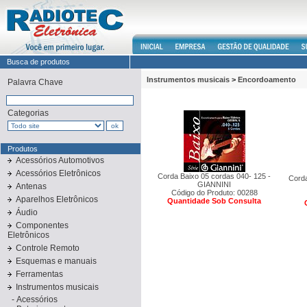
Busca de produtos
Instrumentos musicais
>
Encordoamento
Palavra Chave
Categorias
Produtos
Acessórios Automotivos
Acessórios Eletrônicos
Corda Baixo 05 cordas 040- 125 -
Cord
GIANNINI
Antenas
Código do Produto: 00288
Aparelhos Eletrônicos
Quantidade Sob Consulta
Áudio
Componentes
Eletrônicos
Controle Remoto
Esquemas e manuais
Ferramentas
Instrumentos musicais
-
Acessórios