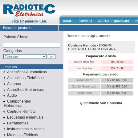
Busca de produtos
Retornar para página anterior
Palavra Chave
Controle Remoto
-
FRAHM
CONTROLE FRAHM ORIGINAL
Categorias
Pagamento à vista
Boleto Bancário
R$ 24,99
Produtos
Itau Shopline
R$ 24,99
Acessórios Automotivos
Pagamento parcelado
Acessórios Eletrônicos
Cartão Amex
5 x de R$ 5,00
Antenas
Cartão Mastercard
5 x de R$ 5,00
Aparelhos Eletrônicos
Cartão Visa
5 x de R$ 5,00
Áudio
Componentes
Quantidade Sob Consulta
Eletrônicos
Controle Remoto
Esquemas e manuais
Ferramentas
Instrumentos musicais
Materiais Elétricos