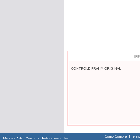
IN
CONTROLE FRAHM ORIGINAL
Como Comprar
|
Termo
Mapa do Site
|
Contatos
|
Indique nossa loja